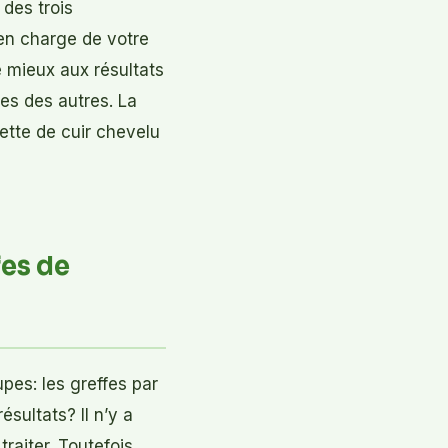
e des trois
 en charge de votre
e mieux aux résultats
es des autres. La
lette de cuir chevelu
fes de
es: les greffes par
sultats? Il n’y a
traiter. Toutefois,