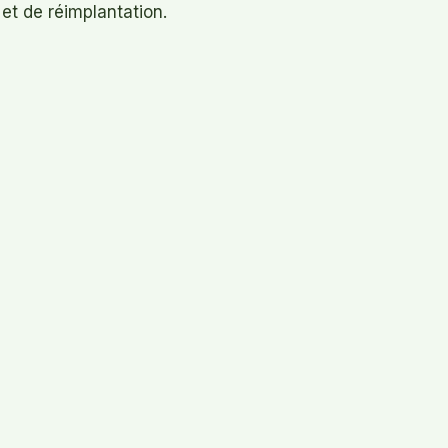
 et de réimplantation.
SUIVANT
S’adapter à un régime composé de larve de rhinocéros