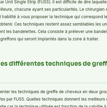
lar Unit Single Strip (FUSS). Il est difficile de dire laquell
illeure, chacune ayant ses particularités. Le chirurgien
ul habilité à vous proposer la technique qui correspond l
btenir. Ces techniques restent assez semblables les un
sent les bandelettes. Cela consiste à prélever une bande
s greffons qui seront implantés dans la zone à traiter.
des différentes techniques de gref
ter les techniques de greffe de cheveux en deux group
fes par FUSS. Quelles techniques donnent les meilleurs ré
te car la technique utilisée est fonction de la calvitie à 