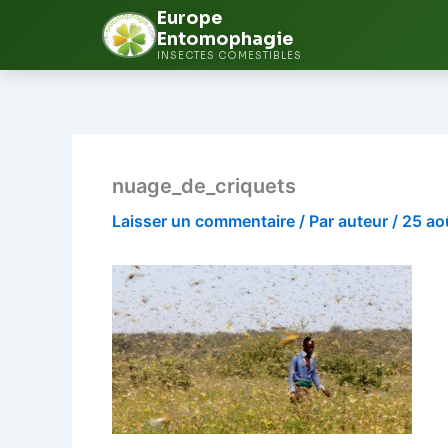
Europe
Entomophagie
INSECTES COMESTIBLES
Aller
au
contenu
nuage_de_criquets
Laisser un commentaire
/ Par
auteur
/
25 ao