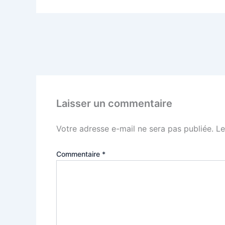
PRÉCÉDENT
L’invasion inquiétante des criquets en Afrique
Laisser un commentaire
Votre adresse e-mail ne sera pas publiée.
Le
Commentaire
*