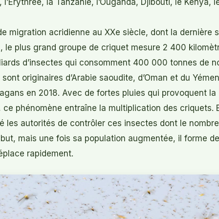
e, l’Érythrée, la Tanzanie, l’Ouganda, Djibouti, le Kenya, 
de migration acridienne au XXe siècle, dont la dernière s
, le plus grand groupe de criquet mesure 2 400 kilomètr
iards d’insectes qui consomment 400 000 tonnes de nou
s sont originaires d’Arabie saoudite, d’Oman et du Yéme
agans en 2018. Avec de fortes pluies qui provoquent la
ce phénomène entraîne la multiplication des criquets. E
es autorités de contrôler ces insectes dont le nombre 
 début, mais une fois sa population augmentée, il forme 
déplace rapidement.