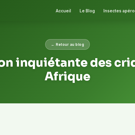
Accueil
Le Blog
Insectes apéro
← Retour au blog
ion inquiétante des cri
Afrique