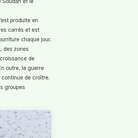
le Soudan et le
’est produite en
es carrés et est
rriture chaque jour.
n, des zones
 croissance de
n outre, la guerre
continue de croître.
des groupes