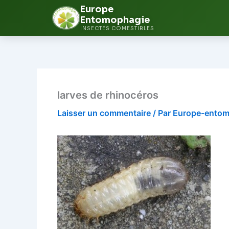
Europe
Entomophagie
INSECTES COMESTIBLES
Aller
au
contenu
larves de rhinocéros
Laisser un commentaire
/ Par
Europe-ento