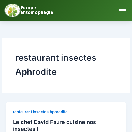
Europe
Entomophagie
Aller
au
contenu
restaurant insectes
Aphrodite
restaurant insectes Aphrodite
Le chef David Faure cuisine nos
insectes !