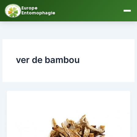
Europe
Entomophagie
Aller
au
contenu
ver de bambou