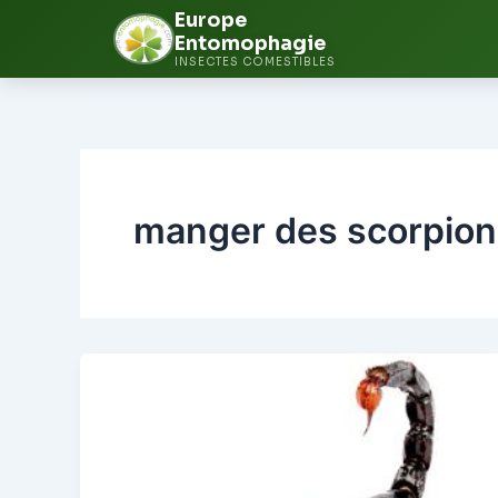
Europe
Entomophagie
INSECTES COMESTIBLES
Aller
au
contenu
manger des scorpion