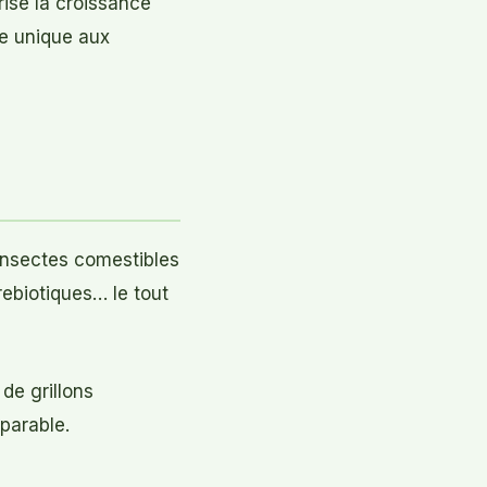
ise la croissance
ce unique aux
 insectes comestibles
rebiotiques… le tout
de grillons
parable.