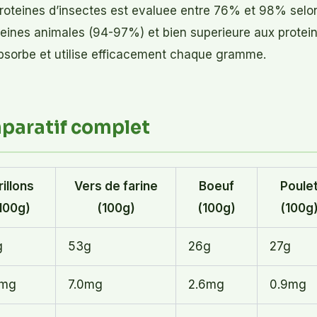
 proteines d’insectes est evaluee entre 76% et 98% sel
eines animales (94-97%) et bien superieure aux protei
bsorbe et utilise efficacement chaque gramme.
paratif complet
rillons
Vers de farine
Boeuf
Poule
100g)
(100g)
(100g)
(100g
g
53g
26g
27g
5mg
7.0mg
2.6mg
0.9mg