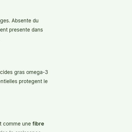
ouges. Absente du
ment presente dans
.
 acides gras omega-3
ntielles protegent le
agit comme une
fibre