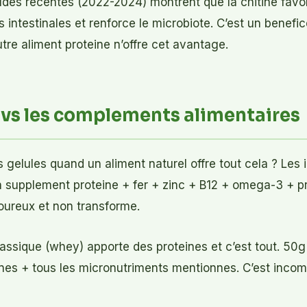
udes recentes (2022-2024) montrent que la chitine favor
 intestinales et renforce le microbiote. C’est un benefi
re aliment proteine n’offre cet avantage.
 vs les complements alimentaires
 gelules quand un aliment naturel offre tout cela ? Les
un supplement proteine + fer + zinc + B12 + omega-3 + p
oureux et non transforme.
assique (whey) apporte des proteines et c’est tout. 50g 
nes + tous les micronutriments mentionnes. C’est incom