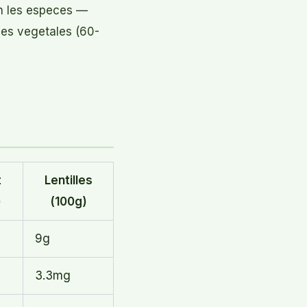
on les especes —
nes vegetales (60-
t
Lentilles
)
(100g)
9g
3.3mg