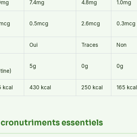
9mg
7.4mg
4.8mg
1.0mg
4mcg
0.5mcg
2.6mcg
0.3mcg
Oui
Traces
Non
5g
0g
0g
itine)
 kcal
430 kcal
250 kcal
165 kcal
icronutriments essentiels